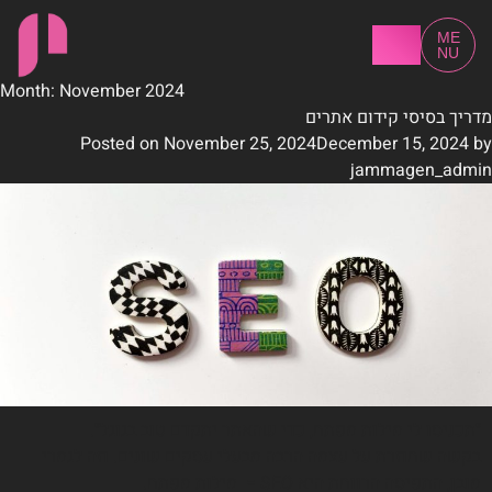
LET'S
ME
TALK
NU
Month:
November 2024
מדריך בסיסי קידום אתרים
Posted on
November 25, 2024
December 15, 2024
by
jammagen_admin
״תכניסו לי מילות מפתח, כדי שהאתר יתקדם טוב בגוגל״.
בקשה שחוזרת על עצמה הרבה מבעלי עסקים שונים. וזה לגמרי
מובן, התפיסה הרווחת היא SEO = מילות מפתח.