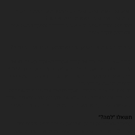
כעסק קטן לעסק קטן… קשה לנו להתחרות עם האתרים הגדולים
והוותיקים. אבל קשה, לא אומר בלתי אפשרי!
יותר מזה, יתרון משמעותי – אנחנו יכולים להתמקד בנישה אחת
ספציפית ולקדם אותה.
טיפ: מה לעשות, אם העסק שלי לא מתמקד בדבר אחד ספציפי?
תזכרו שאנחנו מדברים על קידום אתרים לעסקים קטנים, לא על
קידום העסק כולו. אתם יכולים להתמקד בשירות או מוצר ספציפי
ותבנו אסטרטגיית קידום בשבילו. אם עדיין נראה לכם שתפספסו
לקוחות, תחשבו על דבר כזה.
כל המוצרים או השירותים שאתם מציעים איכשהו מתקשרים זה
לזה. לכן סביר מאוד להניח שכאשר הלקוחות הפוטנציאלים שלכם
יגיע לאתר שלכם, הוא יתעניין גם המוצרים או השירותים האחרים.
תשאלו ״למה?״
תחזרו לשאלות הקסם ותשאלו את עצמכם ״למה הלקוח יחפש
אתכם?״ הוא רוצה לקבל עוד מידע על המוצר או השירות שאתם