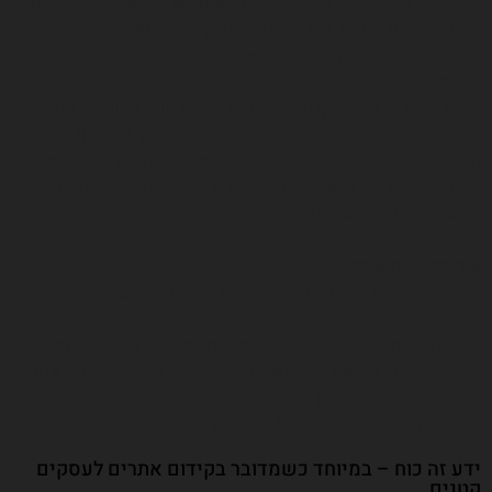
יכולה להיות שונה מכותרת המאמר באתר, אך חשוב שיהיו בה שני
דברים: ביטויי מפתח, כדי שהמאמר יתקדם בנושאים רלוונטיים
והסבר על הערך לקורא, כדי שהוא ירצו להקליק על המאמר.
בדוגמה שלנו:
״חבילת קידום אתרים (ביטוי המפתח המקודם) – השאלות שצריך
לשאול את מקדם האתרים שלכם (הסבר על הערך לקורא)״
תיאור מטא – התיאור הקצר שמופיע מתחת לכותרת SEO בדפי
החיפוש של גוגל. הרעיון דומה לכותרת SEO, שילוב ביטויי מפתח
לבוטים של גוגל, הסבר על הערך לקוראים.
איך מכניסים אותם?
בדומה להעלאת תמונות, גם בוורדפרס וגם בוויקס יש מקומות
מיועדים לזה:
וורדפרס – תעלו את הפרטים באמצעות הפלגאין SEO שאתם
משתמשים בו (הבאנו את הדוגמה של Yoast, איך כל פלגאין אחר
מציע אפשרויות דומות)
וויקס – תעברו ללשונות SEO בהגדרות העמוד.
ידע זה כוח – במיוחד כשמדובר בקידום אתרים לעסקים
קטנים