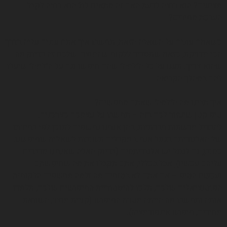
מציעים? הוא רוצה לדעת האם זה מתאים לו? הוא רוצה לקבל
הערכת מחירים?
כשאתם עונים על השאלה הזאת, תחשבו איך אתם עונים עליה בדרך
הכי מדויקת, כזאת שתסביר ללקוח שהמוצר שלכם זה בדיוק מה
שהוא צריך. תענו על כל ה״למה״ שהם חיפשו וגם על ה״למה״ שיעלו
להם במהלך הקריאה.
איך תבינו מה ה״למה״ שאתם מחפשים?
טיפ קטן שיעזור לכם בזה – תחשבו על עצמכם כצרכנים.
להבדיל מרשתות חברתיות, בהן אנחנו נחשפים לתוכן לפי בחירתו
של האלגוריתם בגוגל אנחנו מקבלים תשובות לשאלות שחיפשנו.
כמובן, גם לגוגל יש אלגוריתמים (בדיוק האלה שאנחנו מדברים
עליהם עכשיו), אבל בכללי, אתם תקבלו את מה שחיפשתם.
ועכשיו הטיפ – אם אתם לא בטוחים מה ולמה מחשפים הלקוחות
הפוטנציאלים שלכם, תלכו להיסטוריית החיפושים שלכם, תלמדו
אותה ותחשבו מה הייתה מטרת החיפוש (קניית מוצר, השוואת
מחירים, חיפוש אינפורמציה).