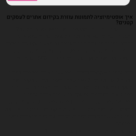
איך אופטימיזציה לתמונות עוזרת בקידום אתרים לעסקים
קטנים?
זוכרים שבילדות הייתם מתבאסים, אם בספר לא היו תמונות?
לתסכולם של מי שאוהב לכתוב ולמשחתם של מי שלא אוהב
לכתוב, תמונות מושכות יותר תשומות לב, מאשר טקסטים. במיוחד
כשמדובר בתמונות איכותיות ומעניינות. בחירת תמונות נכונות, זה
נושא לכתבה אחרת, אך יש גם כמה טיפים ל-SEO ושחוב לציין:
גודל התמונה – קבצים גדולים = זמן טעינה ארוך. ומי מוכן לחכות
יותר מ-3 שניות בימינו? לפני שאתם מעלים תמונה, תקטינו את
משקלה למשקל המינימאלי. מהשקל המינימאלי יהיה שונה לכל
תמונה, אבל בכללי זהו המשקל, בו נשמרת איכות התמונה
המינימלית מבחינתכם. כמובן, שימו לב למיקום וגודל התמונה בתוך
המאמר – אם זאת התמונה הראשית, תיקחו מרווח ביטחון, אם זאת
תמונה קטנטנה בגלריית תמונות, תקריבו עוד קצת מהאיכות למען
המהירות.
ועכשיו שאלת השאלות – איך עושים את זה?