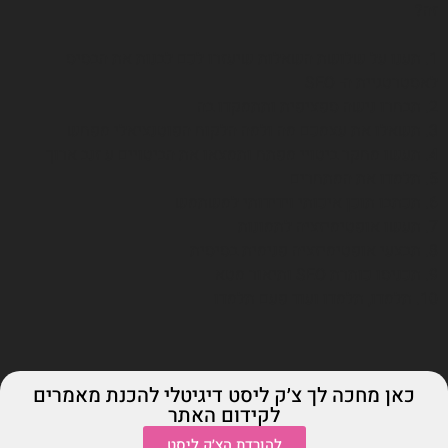
זה?
1. תענו על שלושת השאלות שיעזרו לכם לבנות את הבסיס
לאסטרטגיית ה- SEO
2. תבחרו נישה ספציפית ותתמקדו בה
3. תשאלו את עצמכם מה ולמה הלקוח הפוטנציאלי מפחש
4. תעשו מחקר ביטויי מפתח ותמצאו את הביטויים ע זנב ארוך
5. תלמדו את המתחרים
6. תכתבו תוכן איכותי וידידותי למשתמש
7. תעשו אופטימיזציה לתמונות
8. תבצעי אופטימיזציה פנימית בסיסית
9. תכניסו כותרת SEO ותיאור מטא
10. תלמדו, תלמדו ועוד פעם תלמדו
כאן מחכה לך צ׳ק ליסט דיגיטלי להכנת מאמרים
לקידום האתר
להורדת הצ׳ק ליסט