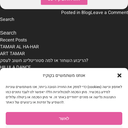
Posted in
Blog
Leave a Comment
Search
Search
Recent Posts
TAMAR AL HA-HAR
ART TAMAR
הריבוע השחור או למה סטוריטלינג חשוב לעסק?
HILULA DANCE
BIZZI
אנחנו משתמשים בקוקיז
Recent Comments
כדי לספק את החוויה הטובה ביותר, אנו משתמשים עוגיות (cookies) לאחסון וגישה
No comments to show.
למידע במכשיר. מתן הסכמה לטכנולוגיות הללו יאפשר לנו לעבד נתונים כמו
Archives
התנהגות גלישה או מזהים ייחודיים באתר זה. אי מתן הסכמה או ביטולה עלולים
December 2024
להשפיע על זמינות או ביצועים של האתר.
November 2024
Categories
לאשר
Blog