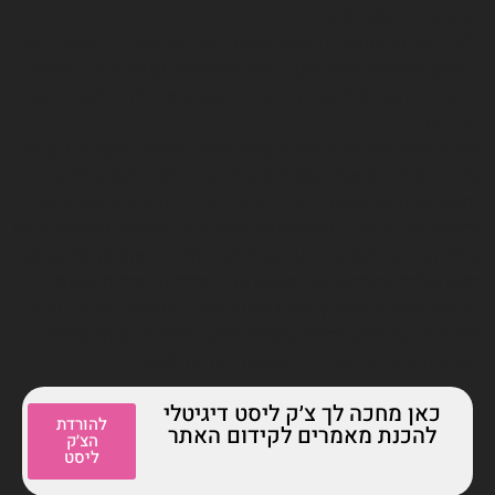
וזה נכון. רק אופן חלקי.
SEO = מילות מפתח + כתיבת מאמרי תוכן איכותיים + מחקרי שוק
+ אופטימיזציית ON PAGE + אופטימיזציית OFF PAGE + ניתוח
ביצועים + הפניית לינקים חיצוניים + אופטימיזציה לתמונות + עוד
כמה דברים.
זוהי הנוסחה המדויקת יותר ל- SEO וקידום אתרים לעסקים קטנים.
קידום אתרים לעסקים קטנים מתחיל הרבה לפני חיפוש מילות
מפתח ומכתיבת מאמרי תוכן. ה-SEO שלכם מתחיל מהאסטרטגיה
הכללית של העסק – אסטרטגיית SEO תניב תוצאות מורגשות אחרי
שהיא תתחבר ותסתנכרן עם פעילויות הקידום האחרות של העסק
הקטן שלכם ותתיישר עם האסטרטגיה הכללית לקידום העסק.
כוכבית חשובה: המדריך הזה לקידום אתרים לעסקים קטנים נועד
לתת לכם את הידע הכלים שתוכלו ליישם לקידום האתר שלכם
בעצמכם ולא כולל את כלל האפשרויות של SEO.
כאן מחכה לך צ׳ק ליסט דיגיטלי
להורדת
להכנת מאמרים לקידום האתר
הצ׳ק
ליסט