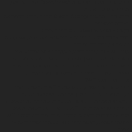
בפוטושופ – תבחרו באפשרות Export for web, בחלון שייפתח,
תכלו לשחק עם האיכות.
בלייט רום – תכנסו ל Custom Settings בזמן השמירה, ותבחרו את
האיכות המתאימה.
בקנבה – לסמנו Compress File בזמן השמירה.
כלים אונליין להקטנת תמונות – תחפשו Compress photo online
ותבחרו את הכלי הכי נוח לכם.
תגית ALT – גם תמונות יכולות להתקדם במנועי החיפוש, אבל
בשביל שזה יקרה, נצטרך לעזור להם. הבוטים של גוגל לא יודעים
לפענח מה מופיע בתמונה, אבל הם יודעים לקרוא תגיות ALT –
טקסטים קצרים שמסבירים מה מאפשר לראות בתמונה.
איך כותבים תגית ALT?
לפני שנענה על השאלה, נדגיש שתגית ALT משמשת גם בעלי
לקויות ראייה שיכולים לצרוך את התוכן באמצעות תוכנות
שמקריאות את התוכן. כאשר התוכנות מגיעות לתמונות בטקסט, הן
יכולות להקריא את תגית ה-ALT, כך האדם ששומע את הטקסט
יקבל אינפורמציה מלאה על הכתבה שלכם. חוץ מזה, תגית ה- ALT
מוצגת למשתמש, כאשר התמונה לא נטענת לו מסיבה כזאת או
אחרת.