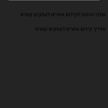
שלבי ההכנה לקידום אתרים לעסקים קטנים
מדריך קידום אתרים לעסקים קטנים
אסטרטגיית SEO לקידום האתר, נגזרת מהאסטרטגיה השיווקית
הכללית של העסק. אם אתם עדיין בונים אותה, תתחילו מלענות על
השאלות האלה:
מי הקהל שלכם?
מה יעניין אותו לקרוא? מה הוא מחפש בגוגל? באילו מילים הוא
משתמש, כשהוא מחפש משהו בגוגל? מה יעודד להשאיר לכם
פנייה?
תזכרו, המאמרים באתר, הם לא רק כלי של קידום אתר. מאמרי תוכן
איכותיים זאת הדרך שלכם לתקשר עם הלקוחות, להראות את
המקצועיות שלכם ולהסביר למה העסק שלכם זאת מציאה אמיתית
עבורם.
איזו דרך הלקוח עובר מהמקום בו הוא הוא רואה אתכם בפעם
הראשונה ועד הקנייה?