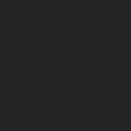
את האתר שלכם. אגב, גוגל ממש סורקת את המן שהמשתמש
מעביר באתר שלכם – כל שהוא מעביר יותר זמן באתר, סימן
שהתוכן שלכם מעניי ואיכות וכדאי לקדם את האתר שלכם יותר.
ומצד שני, אסור לשכוח ששילוב ביטויי מפתח נכונים נחוץ במיוחד
לקידום אתרים לעסקים קטנים.
איך מוצאים את האיזון ומוודאים שהמשתמש יישאר זמן מה באתר
שלנו?
מעניינים את הקורא – אין פה טריקים ושטיקים, כדי שהקורא
יישאר באתר שלכם, צריך לעניין אותו. איך? תוסיפו תמונות,
אינפוגרפיקות, תענו על שאלות שמעניינות את הקוראים, תציעו
ערך אמיתי.
מתכננים את כמות מילות המפתח מראש ומשלבים מילות מפתח
תוך כדי הכתיבה, בשביל שביטויי המפתח שלנו ישתלבו באופן טבעי
במאמר. אגב, כאשר המאמר שלכם ממוקד וכשאתם יודעים על איזו
שאלה אתם עושים, שילוב נכון וטבעי של מילת המפתח יבוא לכם
באופן טבעי.
משלבים את ביטויי המפתח בכותרות, בפסקאות הראשונות
והאחרונות. הבוטים של גוגל סורקים את המאמר שלכם, במטרה
להבן על מה הוא מדבר ומה הוא יכול להציע למחפשים. מבחינתם,