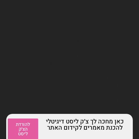
חוץ מזה שזה לא אתי זה גם לא חוקי. וגוגל מ-א-ו-ד לא אוהבת
כשעושים את זה. בואו נראה את ההיגיון. המטרה של גוגל היא לתת
למחפש את המידע שהוא צריך. אם הוא נכנס לאתר אחד, יוצא
ממנו וממשיך את החיפוש, גוגל מבינה שהוא לא קיבל את המידע
המלא ומציעה לו אתר אחר עם מידע אחר. אם המידע שמופיע
באתר שלכם, כבר מופיע במקום אחר, למה להציג אתכם?
אז מה זה כן אומר לעשות חקר מתחרים?
תבדקו על מה הם כותבים, איך הם כותבים באילו ביטויי מפתח
משתמשים, אילו תכנים הם משלבים? תבדקו את הכל ו…
תהיו יותר טובים.
זהו סוד להצלחה.
אם המתחרה השתמש רק בטקסט במאמר, תכניסו תמונות. אם הוא
הכניס תמונות, תכניסו סרטון.
אם המתחרה לא ענה עד הסוף לשאלת החיפוש, תעשו את זה אתם.
אם יש לכם טיפול שאין לאף אחד אחר, תתנו אותו.
כאן מחכה לך צ׳ק ליסט דיגיטלי
להורדת
להכנת מאמרים לקידום האתר
הצ׳ק
ליסט