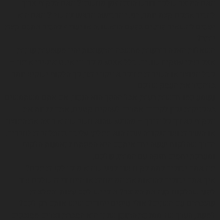
האם המוצר שלכם דורש הרבה זמן מחשבה? האם הלקוח צריך
להכיר אתכם קצת יותר, לפני הרכישה הראשונה שלו? האם הוא
יסכים להשאיר פרטים בפעם הראשונה או יעדיף להכיר אתכם קצת
יותר?
השאלות האלה דורשות מחשבה והתשובות יהיו משמעות שונות
אצל בעלי עסקים שונים. כלל אצבע מוכר ודי אינטואיטיבי אומר –
ככל המוצר או השירות מורכב או יקר יותר, כך הלקוח ישקיע יותר
בלהכיר את העסק שלכם.
נשמע כמו חדשות רעות, אבל ההפך הוא הנכון. אם אתם משתמשים
בטכניקות נכון לקידום אתרים לעסקים קטנים, אתם ללוות את
הלקוח לאורך כל הדרך – מהרגע שהוא חשב שהוא רוצה את המוצר
או השירות ועד הנקודה שבה הוא ממליץ עליכם בהתלהבות לחברים.
הדרך שהלקוח יעשה יחד איתכם היא המפתח לנאמנות הלקוח
ומערכת יחסים חזקה עם המותג שלכם.
מה אתם יכולים לתת לקוח עוד לפני שהוא מוכן לקנות מכם?
איך אתם יכולים להראות את המומחית או הייחודיות שלכם עוד
לפני שהלקוח קנה את המוצר? אולי יש לכם עצות והמלצות
שצברתם עם השנים? אולי טיפים ייחודים שיש אותם רק לכם?
למשל, הערך של ממלכת התוכן שלנו הוא הסברת דברים מסובכים