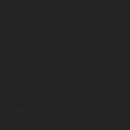
לעסקים קטנים בגוגל, נתחיל מהכלים של גוגל עצמה. גוגל טרנדס
מציגה את כלל החיפושים שאנשים חיפשו ומחפשים משנת 2004
ועד היום. היופי בגוגל טרנדס הוא שהכלי הזה לא רק עוזר לכם
לאסוף ביטוי מפתח, אלא גם מציג לכם תובנות לגביהם: נפח
החיפוש לפי חודשים, לפי אזור גיאוגרפי, סוג מדיה, קטגוריות ועוד
המון מידע שיוסיף לתובנות העסקיות שלכם ויעזור לעסק לצמוח.
Google Keyword Planner – ההפתעות של גוגל לא נגמרות בגוגל
טרנדס. Google Keyword Planner זה הכלי המקצועי שגוגל
מציעה למנהלי קמפיינים מקצועיים. הכל מאוד נוח ופשוט בשימוש,
אתם מכניסים את המילים הקשורות לעסק שלכם והופה – יש להם
עשרות ואפילו מאות ביטויי מפתח רלוונטיים המחולקים לפי נפח
החיפוש החודשי וקידום האתר לעסק הקטן שלכם.
כוכבית חשובה: Google Keyword Planner הוא חלק מ-Google
Ads ומצריך חשבון מודעות פעיל במערכת המודעות של גוגל. לכן
אל תנסו למצוא את Google Keyword Planner, אלא תחפשו
Google Ads, תפחתו בו חשבון ותחפשו בתוכו Google Keyword
Planner.
שורת החיפוש של גוגל – אולי הכלי הפשוט והמובן מכולם. כידוע,
גוגל משלימה את החיפושים שלכם לפי החיפושים של אנשים