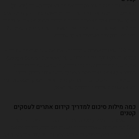
מרכיב סופר מגה חשוב בקידום אתרים לעסקים קטנים (ולא רק)
הוא מעכב וניתוח. אלו חיפושים ומילות מפתח עזרו ללקוחות להגיע
לאתר שלכם? אילו מאמרים ודפים מתקדים יותר? מה אפשר ללמוד
מזה? איך אפשר לשפר את הדפים האחרים על בסיס מה שלמדנו?
כמה זמן הלקוחות מעבירים באתר שלכם?
ועוד 100 שאלות אחרות שתוכלו לשאול את שני העוזרים שלכם –
גוגל אנליטיקס וקונסולת החיפוש של (Google Search Console).
אפנם שני הכלים דורשים זמן למידה, ההשקעה שלכם בלמידה
תחזיר את עצמה מאוד מהר. בעזרתם תדעו איפה בדיוק תוכלו
להשתפר, כדי להגיע לעוד יותר לקוחות ואפילו תסיקו מסקנות לגבי
האסטרטגיה השיווקית הכללית של העסק.
כמה מילות סיכום למדריך קידום אתרים לעסקים
קטנים
כמו שאמרנו בהתחלה, מטרת המדריך לתת לכם הסבר כללי על
SEO ועל פעולות שאתם יכולים לעשות בעצמכם, כדי לקחת את
האתר שלכם למקום מגיע לו – לדף הראשון של גוגל. איך תעשו את