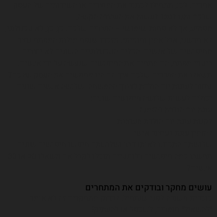
אחרים. לכן, תתחילו לכתוב את המוצרים או השירותים של העסק
שלכם ותנו לגוגל לעשות את העבודה הקשה.
מפתיע, אך לא פחות שימושי – החברים שלכם. כן, כן, לא טכנולוגי,
לא חדשני, אבל אמין וחווייתי. תזכרו שנפח מילות המפתח נוצר
מחיפושים של אנשים. הכלים הטכנולוגיים השונים לא יוצרים
ביטויי מפתח, הם מתחים את החיפושים שנעשה על ידי אנשים.
תשאלו את החברים שלכם איך הם היו מחפשים את העסק שלכם?
נחזור לעוגות יום הולדת לצורך ההמשחה. שלושה אנשים שונים
יכולים לעשות שלושה חיפושים שונים:
עוגת יום הולדת להזמנה
לקנות עוגת יום הולדת מעוצבת
להזמין עוגת בעיצוב אישי
שלושתם התכוונו לאותו דבר ושלושתם חיפשו חיפושים שונים.
תחשבו כמה חיפושים רלוונטיים תוכלו לקבל אם תשאלו 20 או 30
אנשים?
עושים מחקר ובודקים את המתחרים
כוכבית חשובה לפני שנתחיל. לבדוק מתחקרים זה לא אומר
״להשאיל״ חומרים, לשכפל או להעתיק!