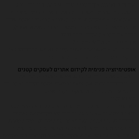
ועכשיו לשאלתנו, איך כתובית תגיד ALT? התשובה הכי טובה,
לדעתנו, כמו שהייתם מסבירים מה אתם רואים בה למי שלא יכול
לראות אותה – ממוקדת ועניינית. תשלבו את ביטויי המפתח שלכם,
אם זה מתאים (וכנראה זה יהיה מתאים בצורה כזאת או אחרת), כדי
לקדם עוד יותר את התוכן שלכם בגוגל.
איך מוספים תגית ALT לתמונה?
מאוד פשוט – כאשר אתם מעלים תמונה, לא משנה בוורדפרס או
בוויקס, נפתח לכם חלון עם השדות הרלוונטיים.
אופטימיזציה פנימית לקידום אתרים לעסקים קטנים
כשיש לנו את כל המידע הנדרש, אפשר להתחיל לכתוב. אתם,
כמובן יכולים להפציץ את המאמר בביטויי מפתח לקידום האתר, בלי
לחשוב על התוכן, ולחכות שהקסם יקרה. אבל…
הוא לא יקרה.
בואו נחזור להגיון של גוגל. כמו שכבר הבנו, גוגל רוצה לתת תשובה
מלאה לחיפושים שאנחנו עושים ולכן היא מקדמת את האתרים
שיכולים לעשות את זה. האם מאמר, שמתמקד רק במילות מפתח,
יכול לספק תשובה מלאה? לא בטוח. תחשבו על זה כעל שיתוף
פעולה שלכם עם גוגל. אם מספקים תוכן טוב לקוראים, גוגל מקדמת