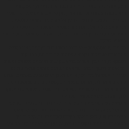
המקומות הכי חשובים לזיהוי הנושא הם הכותרות, הפסקאות
הראשונות והאחרונות. ועוד פעם, אין פה משהו מפתיע, רק חשיבה
הגיונית – כשאנחנו רוצים להבין על מה מדבר המאמר שלפנינו,
אנחנו מסתכלים על כותרות והמשפטים הראשונים, ולפעמים גם
האחרונים, כדי להבין במה מדובר. תזכרו את זה, כשאתם כותבים את
המאמר שלכם.
תשמרו על אסתטיות – מי רוצה לראות בלגן בעיניים? אני בטוחה
שגם אתם מעדיפים לקרוא טקסטים עם כותרות, מחולקים
לפסקאות, רווח בין השרות, בלי קשקושים מיותרים ובפונים נגישים
ומתאימים למסך. תבדקו שהמאמר שלכם מותאם ונראה טוב גם
בנייד. תחשבו על כזה דבר, אנחנו לא קוראים טקסט באתרים, אנחנו
סורקים אותו. לכן, תדאגו שמבנה הטקסט יהיה כזה שאפשר יהיה
לסרוק אותו – תדגישו את המשפטים החשובים, תשתמשו בחלוקה
לנקודות, תכתבו במפשטים פשוטים.
אופטימיזציה פנימית דורשת הבנה של הדברים הטכניים ולא תמיד
פשוט לעשות אותם בעצמכם. אבל יש דבר מאוד פשוט שאתם
חייבים לעשות, כאשר אתם מעלים כתבות לאתר. תקשרו בין
הפוסטים הקיימים לישנים באמצעות הפניות. למה זה כזה חשוב?