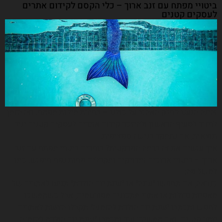
ביטויי מפתח עם זנב ארוך – כלי הקסם לקידום אתרים
לעסקים קטנים
והינה הגענו לחלק האהוב על כולנו – בחירת מילות מפתח. וזה הזמן
לחזור לסעיף הראשון ולהיזכר קידום אתרים לעסקים קטנים יניב
תוצאות, אם נתמקד בנישה ספציפית.
איך עושים את זה ברמה הפרקטית? בוחרים ביטויי מפתח עם זנב
ארוך – ביטויי ארוכים ומדויקים ומקבלים פחות נפח חיפוש. כמו
למשל פה:
כנראה, אם תחפשו ״עוגה״ או ״עוגת יום הולדת״ תגיעו לאתרים של
מאפיות גדולות או אתרי מתכונים מפורסמים, אבל כשתמשכו
לחפש ותכתבו ״עוגת יום הולדת להזמנה״ תקבלו הצעות לאתרים
יותר קטנים. ואם תמשיכו עוד ותכתבו ״עוגת יום הולדת להזמנה