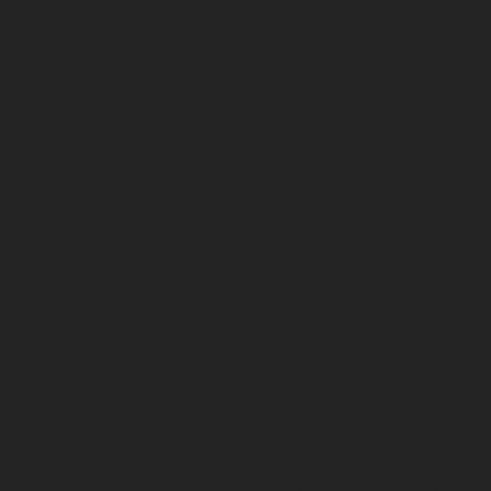
באזור המרכז״ תגיעו רק לעסקים שמציעים עוגות יום הולדת רק
באזור המרכז.
נניח, את אופים עוגות באזור המרכז ורוצים לקדם את האתר של
העסק. אילו מילות מפתח יכולות לעזור לכם בזה?
הזמנת עוגת יום הולדת ורודה לבנות באזור המרכז
הזמנת עוגת יום הולדת בטעם פירות באזור המרכז
הזמנת עוגת יום הולדת לגבר בן 40 באזור המרכז
ככל שהביטוי יותר ממוקד, כך הסיכוי שלכם להופיע בדף הראשון
של גוגל בחיפושים הרלוונטיים עולה.
עכשיו בטח עלתה לכם השאלה מאיפה תדעו את ביטויי המפתח
הרלוונטיים?
מקדמי אתרים משתמשים בכלים שונים, כדי למצוא את ביטויי
המפתח הנכונים אתר שהם מקדמים. אך הכלים האלה לא תמיד
מתאימים לבעלי עסקים קטנים, כיוון שהם דורשים תשלום חודשי
נאה – מוצדק מאוד למקדם אתרים מקצועי ומוצדק פחות לבעל
עסק קטן.
4 כלים חינמיים ופשוטים למחקר מילות מפתח:
Google Trends– לא מפתיע שאת רשימת כלים לקידום אתרים