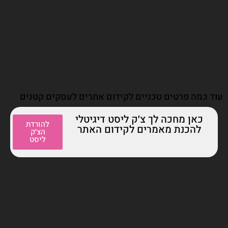
אם הלקוח קורא את הכתבה ורואה לינק רלוונטי, הוא יכול לעבור
לכתבה השנייה ולהמשיך בקריאה.
לינקים הם הגשרים בין הכתבות, בהם עוברים הבוטים של גוגל,
כשהם סורקים את האתר שלכם. בלי להיכנס לפרטים הטכניים,
בשביל שגוגל תדע שהכתבה שלכם בכלל קיימת, היא צריכה
שהבוטים שלה יוכלו להגיע אליה והדרך הכי פשוטה להוביל אותם
לשם, היא באמצעות הלינקים שמפנים מהכתבות הישנות לחדשות.
עוד כמה פרטים טכניים לקידום אתרים לעסקים קטנים
כאן מחכה לך צ׳ק ליסט דיגיטלי
להורדת
להכנת מאמרים לקידום האתר
הצ׳ק
ליסט
עוד כמה דברים קטנים שייקחו 2 דקות ויביאו תוצאות: תיאור מטא
וכותרת SEO.
כותרת SEO – זאת הכותרת שאנחנו רואים בדפי החיפוש של גוגל.
למשל, כמו במאמר שלנו על חבילות קידום אתרים. כתורת ה- SEO