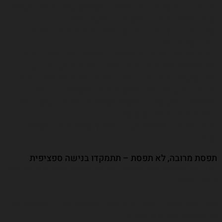
בדרכים הכי פשוטות. כמו, לגדומה, צ׳קליסט קידום אתרים לעסקים
קטנים שילווה אתכם במסע לדף הראשון בגוגל.
תגדירו את הערך שלכם ותחשבו איך הוא יכול לבוא ליידי ביטוי
בתוכן שאתם יוצרים.
טיפ חשוב לפני שאתם מתקדמים: השאלות האלה אולי נראות לכם
ממשעממות ואולי אתם עניתם עליהן בחפיף והמשכתם. כן, כן,
כולנו עושים את זה. אבל… סוד ההצלחה הוא לענות עליהן באמת.
תזכרו, ככל שתהיו יותר מדויקים, תגיעו ללקוחת הרבה יותר
מתאימים לעסק שלכם, ותקבלו מקסימום החזר מההשקעה שלכם
בקידום האתר לעסק הקטן שלכם.
עניתם על כל השאלות? תעברו למדריך קידום אתרים לעסקים
קטנים.
תפסת מרובה, לא תפסת – תתמקדו בנישה ספציפית
״רגע, אני אפספס המון לקוחות, אם אני אתמקד בדבר אחד ולא אלך
לכמה כיוונים״.
אולי.. אבל במקרה היותר סביר, אתם תפספסו את כל הלקוחות, אם
לא תתמקדו בדר אחד ספציפי.