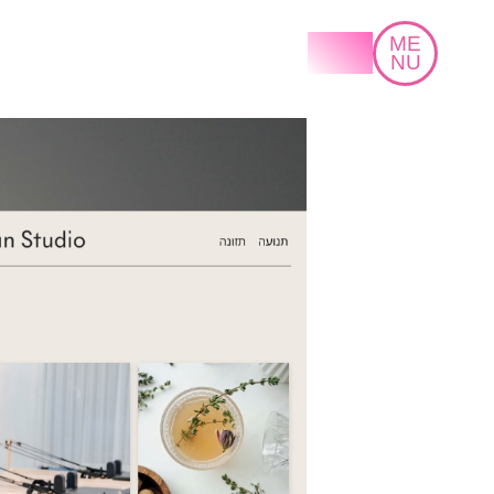
LET'S
ME
TALK
NU